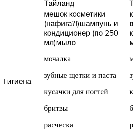
Тайланд
мешок косметики
(нафига?!)шампунь и
кондиционер (по 250
мл)мыло
мочалка
зубные щетки и паста
Гигиена
кусачки для ногтей
к
бритвы
расческа