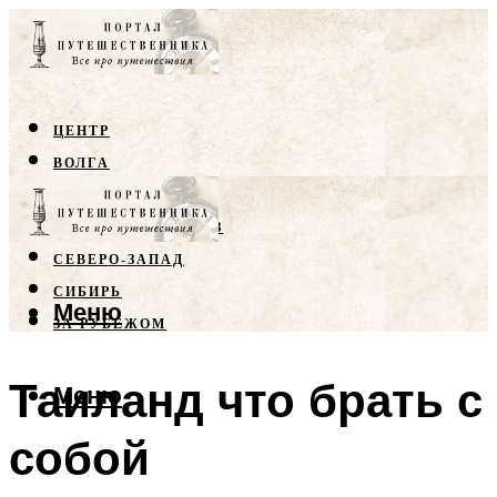
ЦЕНТР
ВОЛГА
КРЫМ
СЕВЕРНЫЙ КАВКАЗ
СЕВЕРО-ЗАПАД
СИБИРЬ
Меню
ЗА РУБЕЖОМ
Таиланд что брать с
Меню
собой