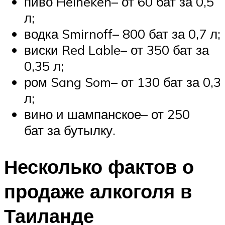
пиво Heineken– от 60 бат за 0,5
л;
водка Smirnoff– 800 бат за 0,7 л;
виски Red Lable– от 350 бат за
0,35 л;
ром Sang Som– от 130 бат за 0,3
л;
вино и шампанское– от 250
бат за бутылку.
Несколько фактов о
продаже алкоголя в
Таиланде