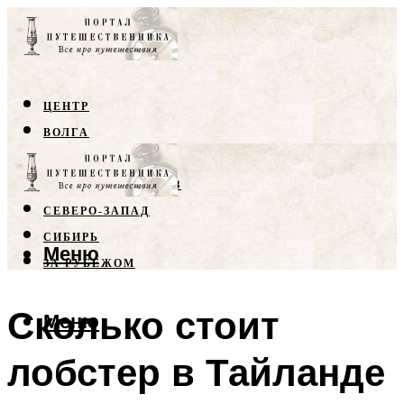
ЦЕНТР
ВОЛГА
КРЫМ
СЕВЕРНЫЙ КАВКАЗ
СЕВЕРО-ЗАПАД
СИБИРЬ
Меню
ЗА РУБЕЖОМ
Сколько стоит
Меню
лобстер в Тайланде