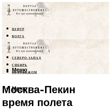
ЦЕНТР
ВОЛГА
КРЫМ
СЕВЕРНЫЙ КАВКАЗ
СЕВЕРО-ЗАПАД
СИБИРЬ
Меню
ЗА РУБЕЖОМ
Москва-Пекин
Меню
время полета