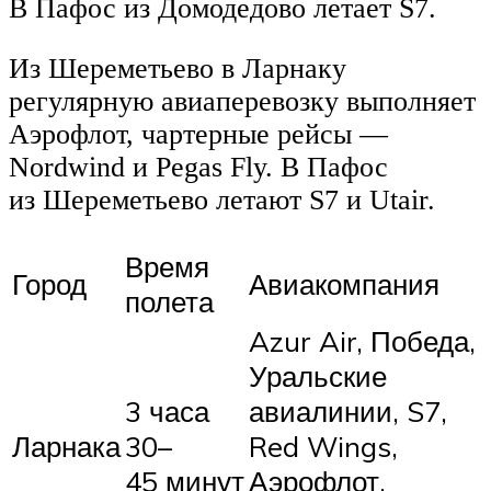
В Пафос из Домодедово летает S7.
Из Шереметьево в Ларнаку
регулярную авиаперевозку выполняет
Аэрофлот, чартерные рейсы —
Nordwind и Pegas Fly. В Пафос
из Шереметьево летают S7 и Utair.
Время
Город
Авиакомпания
полета
Azur Air, Победа,
Уральские
3 часа
авиалинии, S7,
Ларнака
30–
Red Wings,
45 минут
Аэрофлот,