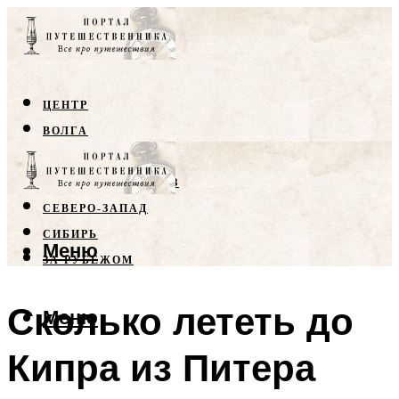
ЦЕНТР
ВОЛГА
КРЫМ
СЕВЕРНЫЙ КАВКАЗ
СЕВЕРО-ЗАПАД
СИБИРЬ
Меню
ЗА РУБЕЖОМ
Сколько лететь до
Меню
Кипра из Питера