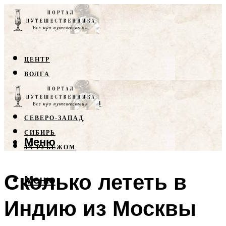
ЦЕНТР
ВОЛГА
КРЫМ
СЕВЕРНЫЙ КАВКАЗ
СЕВЕРО-ЗАПАД
СИБИРЬ
Меню
ЗА РУБЕЖОМ
Сколько лететь в
Меню
Индию из Москвы