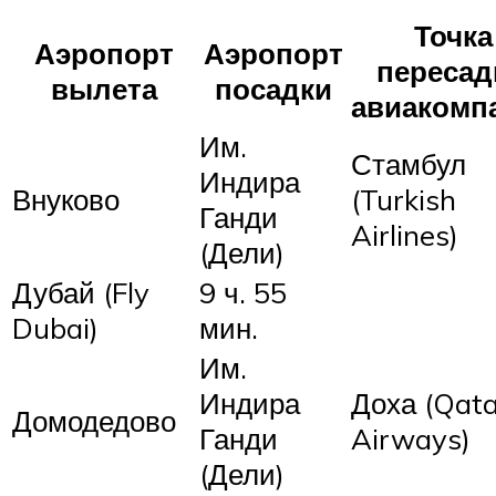
Точка
Аэропорт
Аэропорт
пересад
вылета
посадки
авиакомп
Им.
Стамбул
Индира
Внуково
(Turkish
Ганди
Airlines)
(Дели)
Дубай (Fly
9 ч. 55
Dubai)
мин.
Им.
Индира
Доха (Qata
Домодедово
Ганди
Airways)
(Дели)