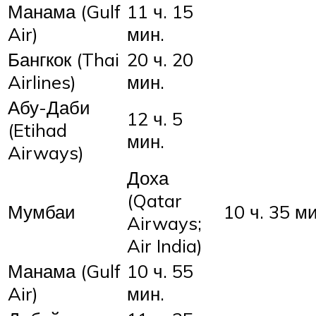
Манама (Gulf
11 ч. 15
Air)
мин.
Бангкок (Thai
20 ч. 20
Airlines)
мин.
Абу-Даби
12 ч. 5
(Etihad
мин.
Airways)
Доха
(Qatar
Мумбаи
10 ч. 35 ми
Airways;
Air India)
Манама (Gulf
10 ч. 55
Air)
мин.