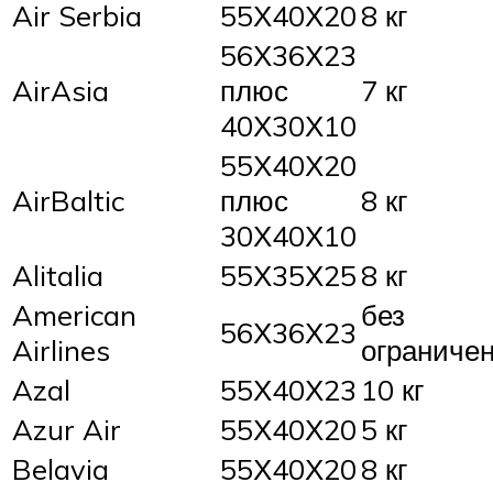
Air Serbia
55Х40Х20
8 кг
56Х36Х23
AirAsia
плюс
7 кг
40Х30Х10
55Х40Х20
AirBaltic
плюс
8 кг
30Х40Х10
Alitalia
55Х35Х25
8 кг
American
без
56Х36Х23
Airlines
ограниче
Azal
55Х40Х23
10 кг
Azur Air
55Х40Х20
5 кг
Belavia
55Х40Х20
8 кг