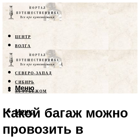
ЦЕНТР
ВОЛГА
КРЫМ
СЕВЕРНЫЙ КАВКАЗ
СЕВЕРО-ЗАПАД
СИБИРЬ
Меню
ЗА РУБЕЖОМ
Какой багаж можно
Меню
провозить в