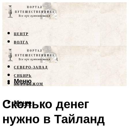
ЦЕНТР
ВОЛГА
КРЫМ
СЕВЕРНЫЙ КАВКАЗ
СЕВЕРО-ЗАПАД
СИБИРЬ
Меню
ЗА РУБЕЖОМ
Сколько денег
Меню
нужно в Тайланд