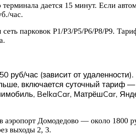
 терминала дается 15 минут. Если авто
б./час.
сеть парковок Р1/Р3/Р5/Р6/Р8/Р9. Тари
а.
50 руб/час (зависит от удаленности).
ьше, включается суточный тариф — 
мобиль, BelkaCar, МатрёшCar, Янде
 в аэропорт Домодедово — около 1800 
ез выходы 2, 3.