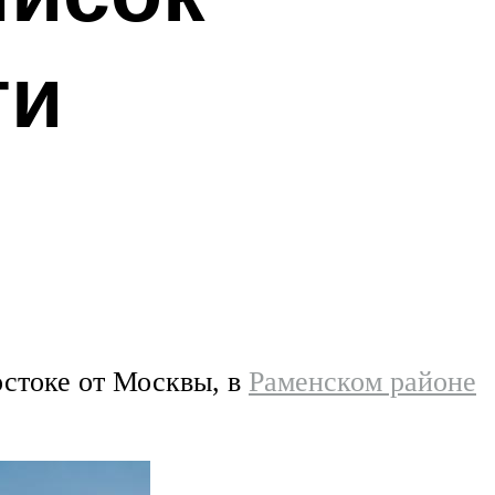
ти
остоке от Москвы, в
Раменском районе