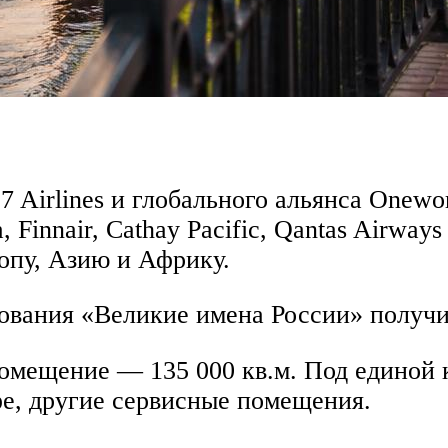
irlines и глобального альянса Oneworl
ria, Finnair, Cathay Pacific, Qantas Air
опу, Азию и Африку.
сования «Великие имена России» получ
омещение — 135 000 кв.м. Под единой 
фе, другие сервисные помещения.