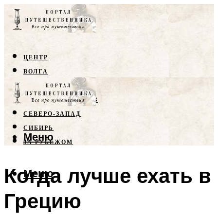
ЦЕНТР
ВОЛГА
КРЫМ
СЕВЕРНЫЙ КАВКАЗ
СЕВЕРО-ЗАПАД
СИБИРЬ
Меню
ЗА РУБЕЖОМ
Когда лучше ехать в
Меню
Грецию