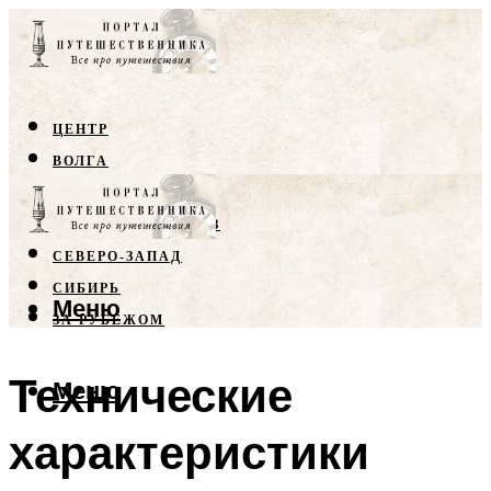
ЦЕНТР
ВОЛГА
КРЫМ
СЕВЕРНЫЙ КАВКАЗ
СЕВЕРО-ЗАПАД
СИБИРЬ
Меню
ЗА РУБЕЖОМ
Технические
Меню
характеристики