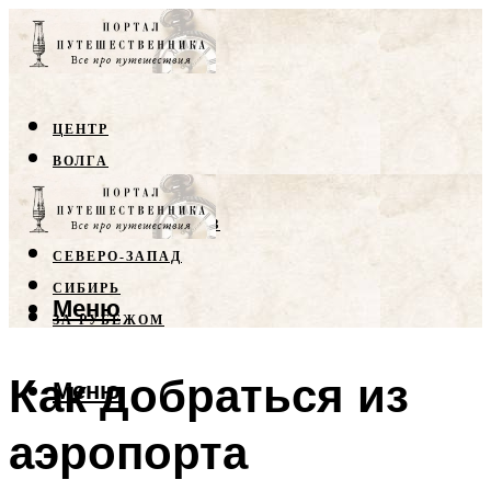
ЦЕНТР
ВОЛГА
КРЫМ
СЕВЕРНЫЙ КАВКАЗ
СЕВЕРО-ЗАПАД
СИБИРЬ
Меню
ЗА РУБЕЖОМ
Как добраться из
Меню
аэропорта