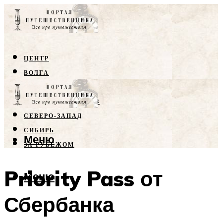
ЦЕНТР
ВОЛГА
КРЫМ
СЕВЕРНЫЙ КАВКАЗ
СЕВЕРО-ЗАПАД
СИБИРЬ
Меню
ЗА РУБЕЖОМ
Priority Pass от
Меню
Сбербанка