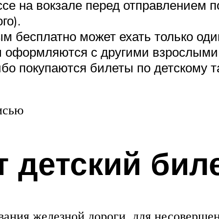
ссе на вокзале перед отправлением п
го).
м бесплатно может ехать только оди
ы оформляются с другими взрослыми 
либо покупаются билеты по детскому 
писью
т детский бил
ования железной дороги, для несоверше