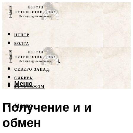
ЦЕНТР
ВОЛГА
КРЫМ
СЕВЕРНЫЙ КАВКАЗ
СЕВЕРО-ЗАПАД
СИБИРЬ
Меню
ЗА РУБЕЖОМ
Получение и и
Меню
обмен