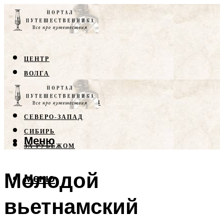
ЦЕНТР
ВОЛГА
КРЫМ
СЕВЕРНЫЙ КАВКАЗ
СЕВЕРО-ЗАПАД
СИБИРЬ
Меню
ЗА РУБЕЖОМ
Молодой
Меню
вьетнамский