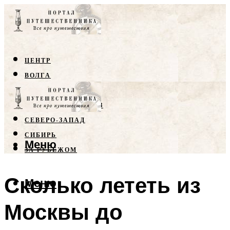
ЦЕНТР
ВОЛГА
КРЫМ
СЕВЕРНЫЙ КАВКАЗ
СЕВЕРО-ЗАПАД
СИБИРЬ
Меню
ЗА РУБЕЖОМ
Сколько лететь из
Меню
Москвы до