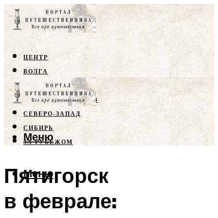
ЦЕНТР
ВОЛГА
КРЫМ
СЕВЕРНЫЙ КАВКАЗ
СЕВЕРО-ЗАПАД
СИБИРЬ
Меню
ЗА РУБЕЖОМ
Пятигорск
Меню
в феврале: