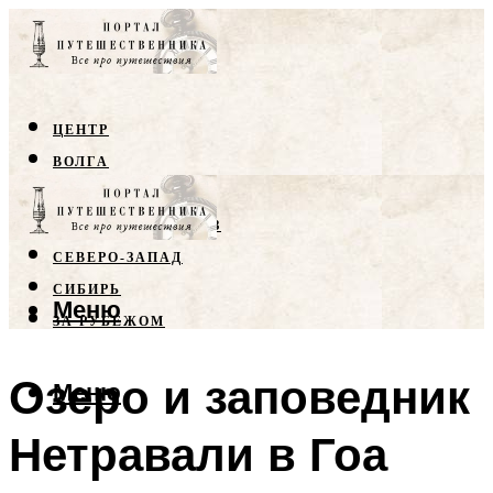
ЦЕНТР
ВОЛГА
КРЫМ
СЕВЕРНЫЙ КАВКАЗ
СЕВЕРО-ЗАПАД
СИБИРЬ
Меню
ЗА РУБЕЖОМ
Озеро и заповедник
Меню
Нетравали в Гоа