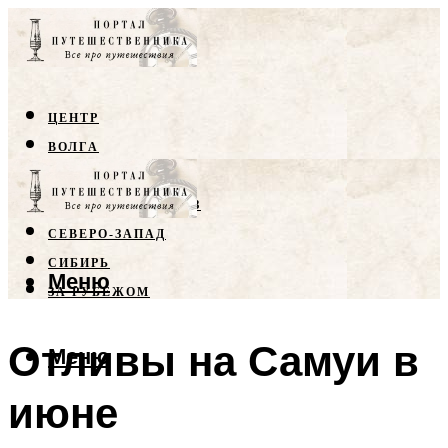
ЦЕНТР
ВОЛГА
КРЫМ
СЕВЕРНЫЙ КАВКАЗ
СЕВЕРО-ЗАПАД
СИБИРЬ
Меню
ЗА РУБЕЖОМ
Отливы на Самуи в
Меню
июне