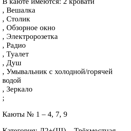
В каюте имеются: 2 кровати
, Вешалка
, Столик
, Обзорное окно
, Электророзетка
, Радио
, Туалет
, Душ
, Умывальник с холодной/горячей
водой
, Зеркало
;
Каюты № 1 – 4, 7, 9
Категория: Л2+(III) – Трёхместная