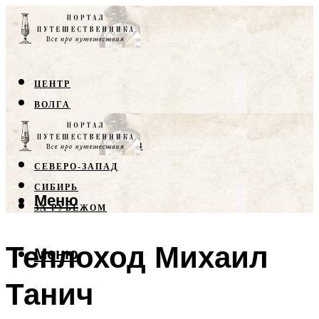
ЦЕНТР
ВОЛГА
КРЫМ
СЕВЕРНЫЙ КАВКАЗ
СЕВЕРО-ЗАПАД
СИБИРЬ
Меню
ЗА РУБЕЖОМ
Теплоход Михаил
Меню
Танич