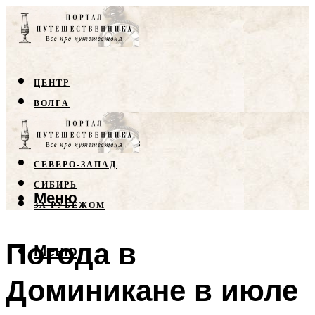
ЦЕНТР
ВОЛГА
КРЫМ
СЕВЕРНЫЙ КАВКАЗ
СЕВЕРО-ЗАПАД
СИБИРЬ
Меню
ЗА РУБЕЖОМ
Погода в
Меню
Доминикане в июле