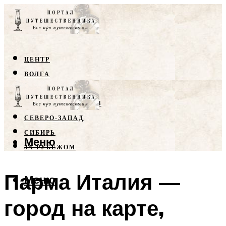
ЦЕНТР
ВОЛГА
КРЫМ
СЕВЕРНЫЙ КАВКАЗ
СЕВЕРО-ЗАПАД
СИБИРЬ
Меню
ЗА РУБЕЖОМ
Парма Италия —
Меню
город на карте,