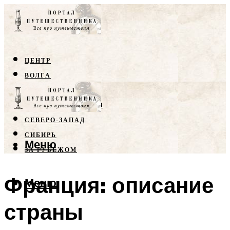
ЦЕНТР
ВОЛГА
КРЫМ
СЕВЕРНЫЙ КАВКАЗ
СЕВЕРО-ЗАПАД
СИБИРЬ
Меню
ЗА РУБЕЖОМ
Франция: описание
Меню
страны