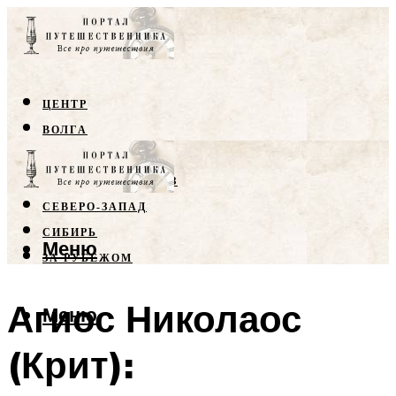
ЦЕНТР
ВОЛГА
КРЫМ
СЕВЕРНЫЙ КАВКАЗ
СЕВЕРО-ЗАПАД
СИБИРЬ
Меню
ЗА РУБЕЖОМ
Агиос Николаос
Меню
(Крит):