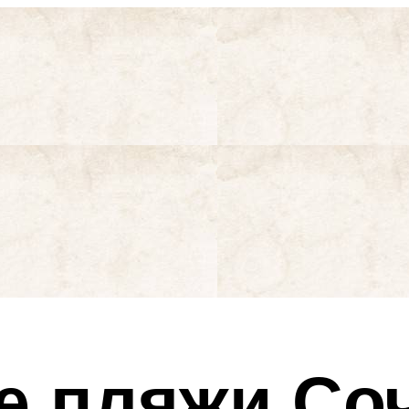
е пляжи Со