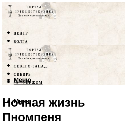
ЦЕНТР
ВОЛГА
КРЫМ
СЕВЕРНЫЙ КАВКАЗ
СЕВЕРО-ЗАПАД
СИБИРЬ
Меню
ЗА РУБЕЖОМ
Ночная жизнь
Меню
Пномпеня