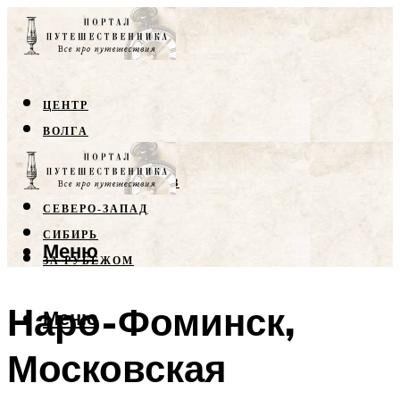
ЦЕНТР
ВОЛГА
КРЫМ
СЕВЕРНЫЙ КАВКАЗ
СЕВЕРО-ЗАПАД
СИБИРЬ
Меню
ЗА РУБЕЖОМ
Наро-Фоминск,
Меню
Московская