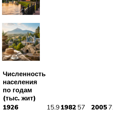
Численность
населения
по годам
(тыс. жит)
1926
15.9
1982
57
2005
7