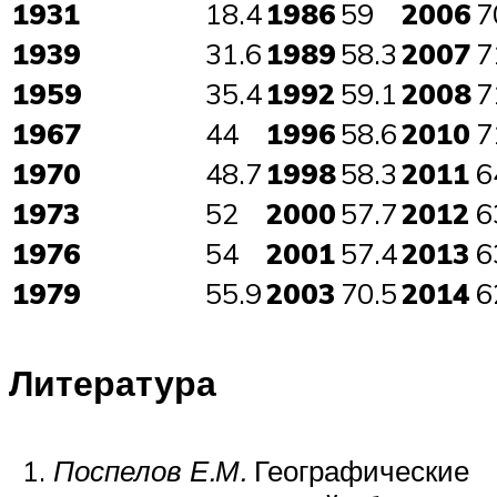
1931
18.4
1986
59
2006
7
1939
31.6
1989
58.3
2007
7
1959
35.4
1992
59.1
2008
7
1967
44
1996
58.6
2010
7
1970
48.7
1998
58.3
2011
6
1973
52
2000
57.7
2012
6
1976
54
2001
57.4
2013
6
1979
55.9
2003
70.5
2014
6
Литература
Поспелов Е.М.
Географические