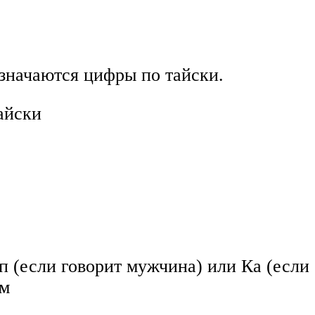
означаются цифры по тайски.
айски
п (если говорит мужчина) или Ка (если
ом