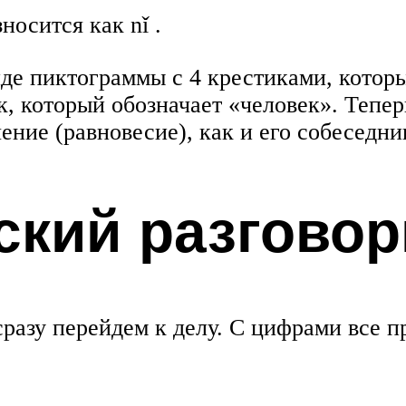
осится как nǐ .
де пиктограммы с 4 крестиками, которы
 который обозначает «человек». Теперь
чение (равновесие), как и его собеседни
ский разговор
сразу перейдем к делу. С цифрами все п