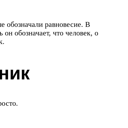
е обозначали равновесие. В
 он обозначает, что человек, о
к.
ник
росто.