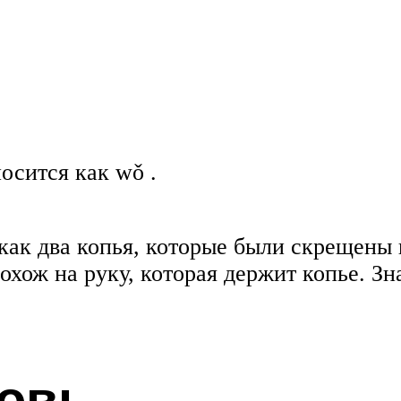
осится как wǒ .
ак два копья, которые были скрещены и
похож на руку, которая держит копье. Зн
овь