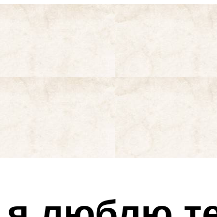
 я люблю т