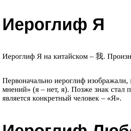
Иероглиф Я
Иероглиф Я на китайском – 我. Произн
Первоначально иероглиф изображали, к
мнений» (я – нет, я). Позже знак стал 
является конкретный человек – «Я».
Иероглиф Люб