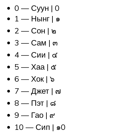
0 — Суун | 0
1 — Нынг | ๑
2 — Сон | ๒
3 — Сам | ๓
4 — Сии | ๔
5 — Хаа | ๕
6 — Хок | ๖
7 — Джет | ๗
8 — Пэт | ๘
9 — Гао | ๙
10 — Сип | ๑0