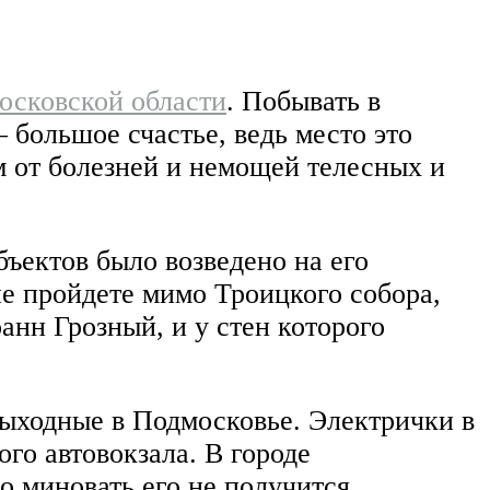
осковской области
. Побывать в
большое счастье, ведь место это
м от болезней и немощей телесных и
бъектов было возведено на его
не пройдете мимо Троицкого собора,
анн Грозный, и у стен которого
 выходные в Подмосковье. Электрички в
го автовокзала. В городе
о миновать его не получится.