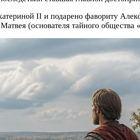
катериной II и подарено фавориту Але
 Матвея (основателя тайного общества 