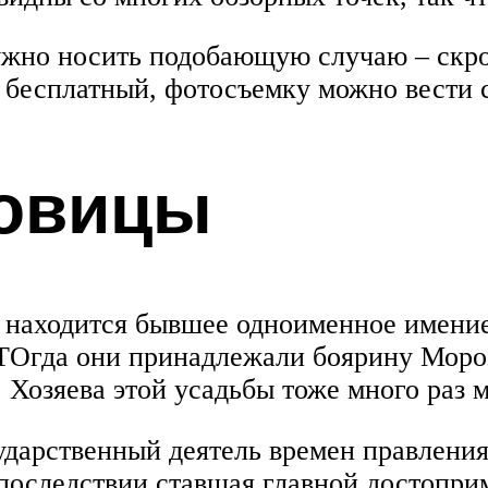
жно носить подобающую случаю – скро
д бесплатный, фотосъемку можно вести 
овицы
 находится бывшее одноименное имение
 ТОгда они принадлежали боярину Мороз
 Хозяева этой усадьбы тоже много раз 
дарственный деятель времен правления
впоследствии ставшая главной достопри