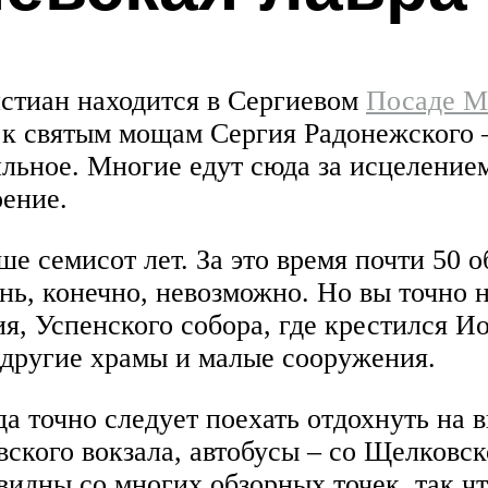
истиан находится в Сергиевом
Посаде М
к святым мощам Сергия Радонежского – 
ильное. Многие едут сюда за исцеление
ение.
е семисот лет. За это время почти 50 о
ень, конечно, невозможно. Но вы точно 
я, Успенского собора, где крестился Ио
 другие храмы и малые сооружения.
уда точно следует поехать отдохнуть на
ского вокзала, автобусы – со Щелковско
идны со многих обзорных точек, так чт