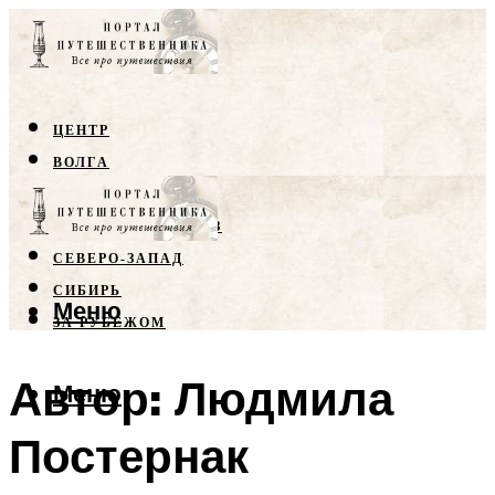
ЦЕНТР
ВОЛГА
КРЫМ
СЕВЕРНЫЙ КАВКАЗ
СЕВЕРО-ЗАПАД
СИБИРЬ
Меню
ЗА РУБЕЖОМ
Автор: Людмила
Меню
Постернак