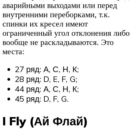
аварийными выходами или перед
внутренними переборками, т.к.
спинки их кресел имеют
ограниченный угол отклонения либо
вообще не раскладываются. Это
места:
27 ряд: А, С, Н, К;
28 ряд: D, E, F, G;
44 ряд: А, С, Н, К;
45 ряд: D, F, G.
I Fly (Ай Флай)