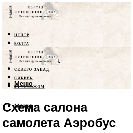
ЦЕНТР
ВОЛГА
КРЫМ
СЕВЕРНЫЙ КАВКАЗ
СЕВЕРО-ЗАПАД
СИБИРЬ
Меню
ЗА РУБЕЖОМ
Схема салона
Меню
самолета Аэробус