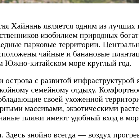
ая Хайнань является одним из лучших 
ственников изобилием природных богат
ведные парковые территории. Централь
асположены чайные и банановые планта
ом Южно-китайском море круглый год.
 острова с развитой инфраструктурой 
окойному семейному отдыху. Комфортн
обладающие своей ухоженной территори
рными массивами, экзотическими расте
чаные пляжи имеют удобный вход в мор
. Здесь знойно всегда — воздух прогре