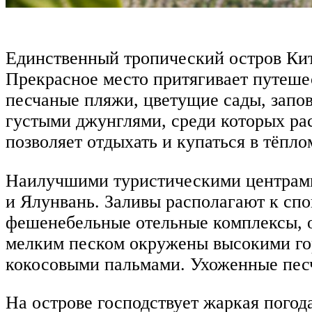
Единственный тропический остров Кит
Прекрасное место притягивает путеше
песчаные пляжи, цветущие сады, запо
густыми джунглями, среди которых р
позволяет отдыхать и купаться в тёпл
Наилучшими туристическими центрами
и Ялунвань. Заливы располагают к сп
фешенебельные отельные комплексы, 
мелким песком окружены высокими го
кокосовыми пальмами. Ухоженные пес
На острове господствует жаркая погода