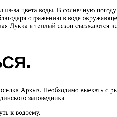
 из-за цвета воды. В солнечную погоду
 благодаря отражению в воде окружающ
шая Дукка в теплый сезон съезжаются вс
СЯ.
оселка Архыз. Необходимо выехать с р
рдинского заповедника
ть к водоему.