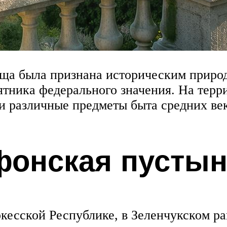
дища была признана историческим приро
мятника федерального значения. На терр
и различные предметы быта средних век
фонская пусты
кесской Республике, в Зеленчукском ра