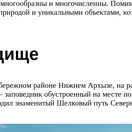
 многообразны и многочисленны. Помим
 природой и уникальными объектами, к
дище
бережном районе Нижнем Архызе, на ра
– заповедник обустроенный на месте п
ходил знаменитый Шелковый путь Северн