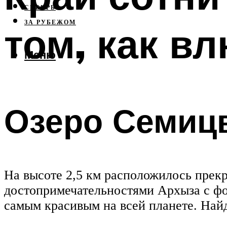
СИБИРЬ
ЗА РУБЕЖОМ
том, как в
Меню
Озеро Семиц
На высоте 2,5 км расположилось прек
достопримечательностями Архыза с фот
самым красивым на всей планете. Найд