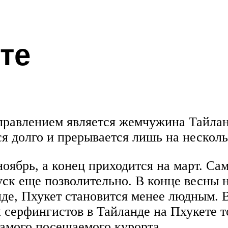
те
авлением является жемчужина Тайланда
я долго и прерывается лишь на нескол
ноябрь, а конец приходится на март. С
уск еще позволительно. В конце весны 
де, Пхукет становится менее людным. 
я серфингистов в Тайланде на Пхукете т
самого посещаемого курорта.