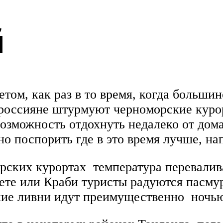
й
том, как раз в то время, когда больши
россияне штурмуют черноморские курор
 возможность отдохнуть недалеко от дома
но поспорить где в это время лучше, на
рских курортах температура переваливае
укете или Краби туристы радуются пасм
кие ливни идут преимущественно ночью 