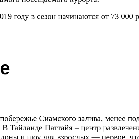
019 году в сезон начинаются от 73 000 р
йе
 побережье Сиамского залива, менее по
т. В Тайланде Паттайя – центр развлече
лоны и шоу для взрослых — первое, что