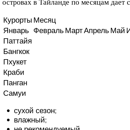
островах в Тайланде по месяцам дает с
Курорты
Месяц
Январь
Февраль
Март
Апрель
Май
Паттайя
Бангкок
Пхукет
Краби
Панган
Самуи
сухой сезон;
влажный;
не рекомендуемый.