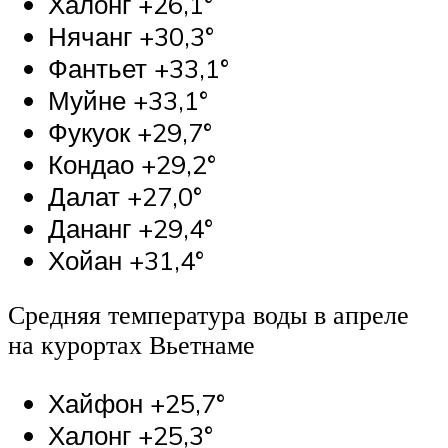
Халонг +26,1°
Нячанг +30,3°
Фантьет +33,1°
Муйне +33,1°
Фукуок +29,7°
Кондао +29,2°
Далат +27,0°
Дананг +29,4°
Хойан +31,4°
Средняя температура воды в апреле
на курортах Вьетнаме
Хайфон +25,7°
Халонг +25,3°