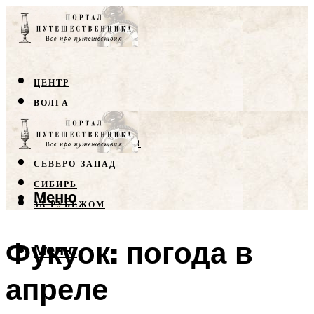
ЦЕНТР
ВОЛГА
КРЫМ
СЕВЕРНЫЙ КАВКАЗ
СЕВЕРО-ЗАПАД
СИБИРЬ
Меню
ЗА РУБЕЖОМ
Фукуок: погода в
Меню
апреле