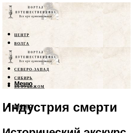
ЦЕНТР
ВОЛГА
КРЫМ
СЕВЕРНЫЙ КАВКАЗ
СЕВЕРО-ЗАПАД
СИБИРЬ
Меню
ЗА РУБЕЖОМ
Индустрия смерти
Меню
Исторический экскурс