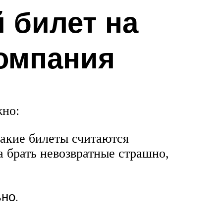
 билет на
компания
жно:
такие билеты считаются
а брать невозвратные страшно,
но.