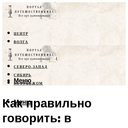
ЦЕНТР
ВОЛГА
КРЫМ
СЕВЕРНЫЙ КАВКАЗ
СЕВЕРО-ЗАПАД
СИБИРЬ
Меню
ЗА РУБЕЖОМ
Как правильно
Меню
говорить: в