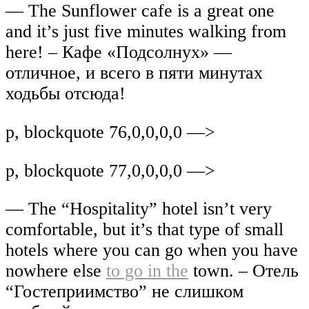
— The Sunflower cafe is a great one
and it’s just five minutes walking from
here! – Кафе «Подсолнух» —
отличное, и всего в пяти минутах
ходьбы отсюда!
p, blockquote 76,0,0,0,0 —>
p, blockquote 77,0,0,0,0 —>
— The “Hospitality” hotel isn’t very
comfortable, but it’s that type of small
hotels where you can go when you have
nowhere else
to go in the
town. – Отель
“Гостеприимство” не слишком