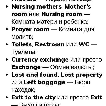
Nursing mothers
,
Mother’s
room
или
Nursing room
—
Комната матери и ребенка;
Prayer room
— Комната для
молитв;
Toilets
,
Restroom
или
WC
—
Туалеты;
Currency exchange
или просто
Exchange
— Обмен валюты;
Lost and found
,
Lost property
или
Left baggage
— Бюро
находок;
Exit to the city
или просто
Exit
— Выход в город;