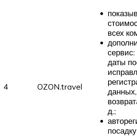
показыв
стоимос
всех ко
дополн
сервис:
даты по
исправл
регист
4
OZON.travel
данных
возврат
д.;
авторег
посадку