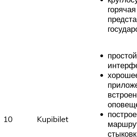
горячая
предста
государ
простой
интерф
хороше
прилож
встрое
оповещ
построе
10
Kupibilet
маршру
стыковк