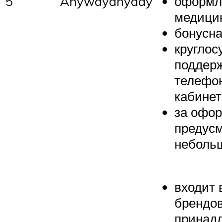
5
Anywayanyday
оформл
медицин
бонусна
круглос
поддерж
телефон
кабинет
за офо
предус
неболь
входит 
брендов
принад