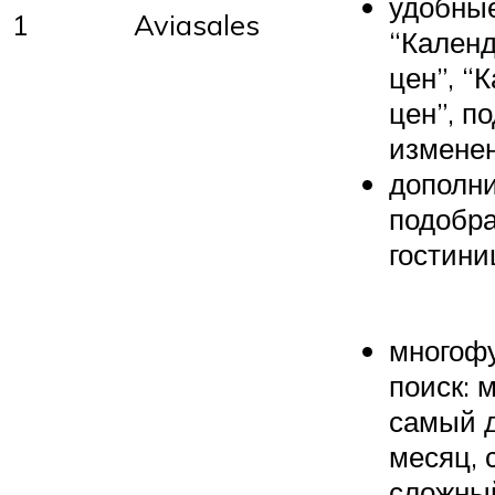
удобные
1
Aviasales
“Календ
цен”, “
цен”, п
измене
дополн
подобра
гостини
многоф
поиск: 
самый 
месяц, 
сложны