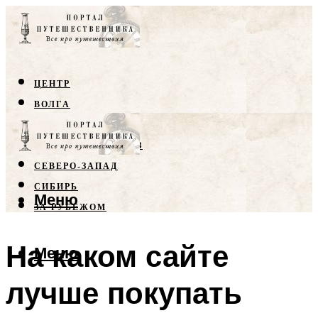
ЦЕНТР
ВОЛГА
КРЫМ
СЕВЕРНЫЙ КАВКАЗ
СЕВЕРО-ЗАПАД
СИБИРЬ
Меню
ЗА РУБЕЖОМ
На каком сайте
Меню
лучше покупать