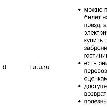
можно 
билет н
поезд, 
электри
купить 
заброн
гостини
есть ре
8
Tutu.ru
перевоз
оценкам
доступе
возврат
полезн