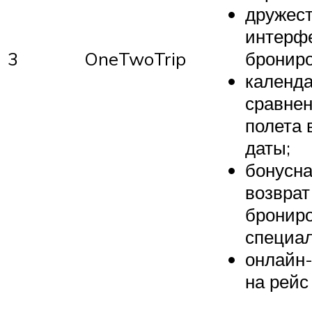
дружес
интерф
3
OneTwoTrip
брониро
календа
сравнен
полета 
даты;
бонусна
возврат
бронир
специал
онлайн-
на рейс