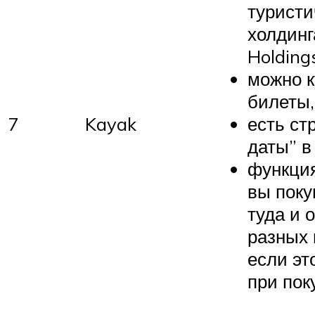
туристи
холдинг
Holding
можно к
билеты,
7
Kayak
есть ст
даты” в
функция
вы поку
туда и 
разных 
если эт
при пок