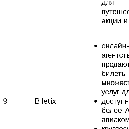
для
путешес
акции 
онлайн-
агентст
продают
билеты,
множест
услуг д
9
Biletix
доступ
более 7
авиаком
круглос