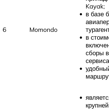
Kayak;
в базе 
авиапер
6
Momondo
тураген
в стоим
включе
сборы в
сервиса
удобный
маршру
являетс
крупне