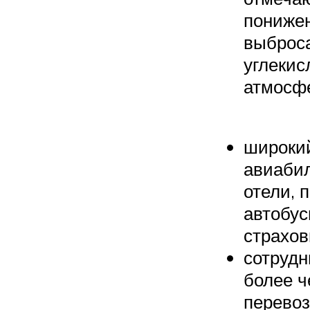
пониже
выброс
углекисл
атмосф
широкий
авиабил
отели, п
автобус
страхов
сотрудн
более ч
перевоз