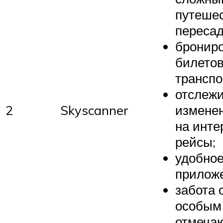
путешес
пересад
бронир
билетов
транспо
отслеж
2
Skyscanner
измене
на инт
рейсы;
удобно
прилож
забота 
особым
отмечаю