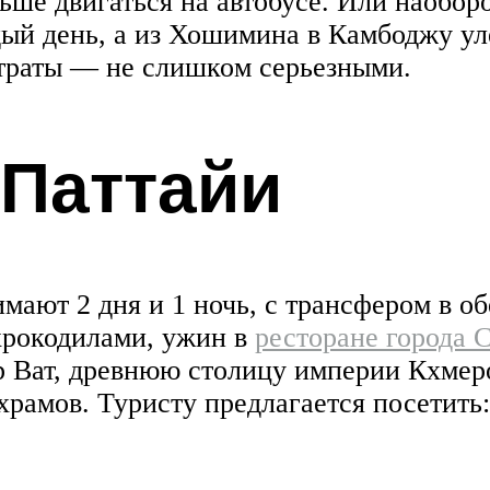
ьше двигаться на автобусе. Или наоборо
ждый день, а из Хошимина в Камбоджу ул
страты — не слишком серьезными.
 Паттайи
мают 2 дня и 1 ночь, с трансфером в о
крокодилами, ужин в
ресторане города 
р Ват, древнюю столицу империи Кхмеро
 храмов. Туристу предлагается посетить: