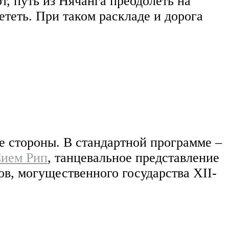
т, путь из Нячанга преодолеть на
ететь. При таком раскладе и дорога
бе стороны. В стандартной программе –
Сием Рип
, танцевальное представление
в, могущественного государства XII-