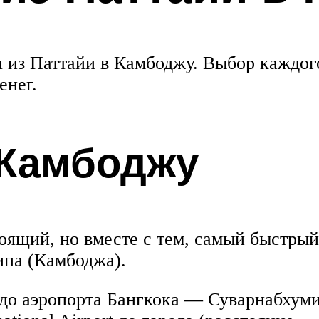
я из Паттайи в Камбоджу. Выбор каждог
енег.
 Камбоджу
оящий, но вместе с тем, самый быстрый 
ипа (Камбоджа).
и до аэропорта Бангкока — Суварнабхуми