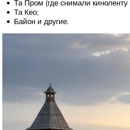
Та Пром (где снимали киноленту 
Та Кео;
Байон и другие.