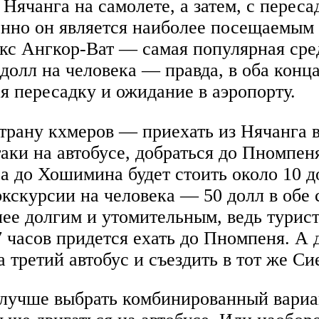
Нячанга на самолете, а затем, с переса
нно он является наиболее посещаемым 
кс Ангкор-Ват — самая популярная сре
 долл на человека — правда, в оба конц
я пересадку и ожидание в аэропорту.
страну кхмеров — приехать из Нячанга 
таки на автобусе, добраться до Пномпе
а до Хошимина будет стоить около 10 д
экскурсии на человека — 50 долл в обе 
олее долгим и утомительным, ведь турис
7 часов придется ехать до Пномпеня. А
 третий автобус и съездить в тот же Си
 лучше выбрать комбинированный вариан