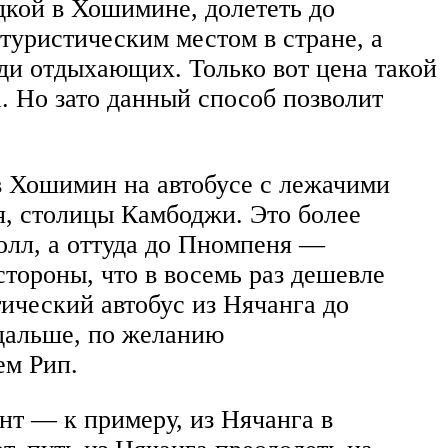
дкой в Хошимине, долететь до
туристическим местом в стране, а
ди отдыхающих. Только вот цена такой
а. Но зато данный способ позволит
в Хошимин на автобусе с лежачими
ня, столицы Камбоджи. Это более
олл, а оттуда до Пномпеня —
стороны, что в восемь раз дешевле
тический автобус из Нячанга до
 дальше, по желанию
ем Рип.
т — к примеру, из Нячанга в