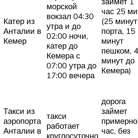
займет 1
морской
час 25 ми
вокзал 04:30
Катер из
(25 минут
утра и до
Анталии в
порта, 15
02:00 ночи,
Кемер
минут
катер до
пешком, 
Кемера с
минут до
07:00 утра до
Кемера)
17:00 вечера
дорога
Такси из
займет
такси
аэропорта
примерно
работает
Анталии в
час, без
круглосуточно