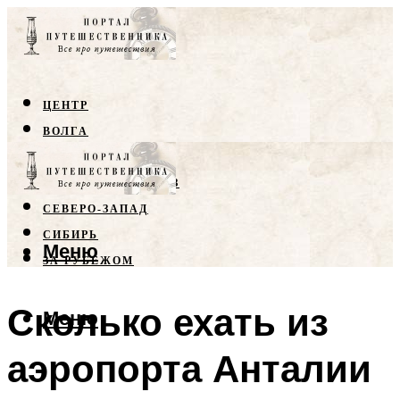
ЦЕНТР
ВОЛГА
КРЫМ
СЕВЕРНЫЙ КАВКАЗ
СЕВЕРО-ЗАПАД
СИБИРЬ
Меню
ЗА РУБЕЖОМ
Сколько ехать из
Меню
аэропорта Анталии