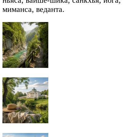
ньяса, вайше-шика, санкхья, йога,
миманса, веданта.