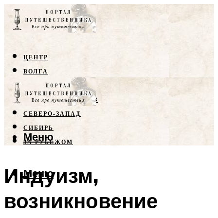
ЦЕНТР
ВОЛГА
КРЫМ
СЕВЕРНЫЙ КАВКАЗ
СЕВЕРО-ЗАПАД
СИБИРЬ
Меню
ЗА РУБЕЖОМ
Индуизм,
Меню
возникновение