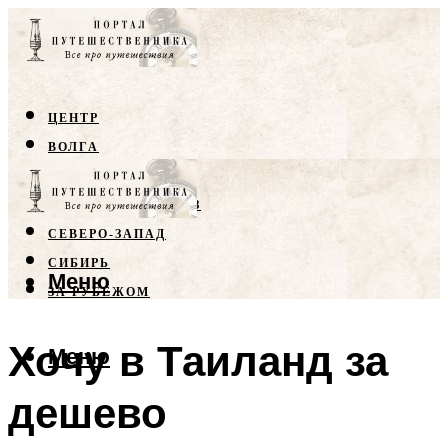
ЦЕНТР
ВОЛГА
КРЫМ
СЕВЕРНЫЙ КАВКАЗ
СЕВЕРО-ЗАПАД
СИБИРЬ
Меню
ЗА РУБЕЖОМ
Хочу в Таиланд за
Меню
дешево