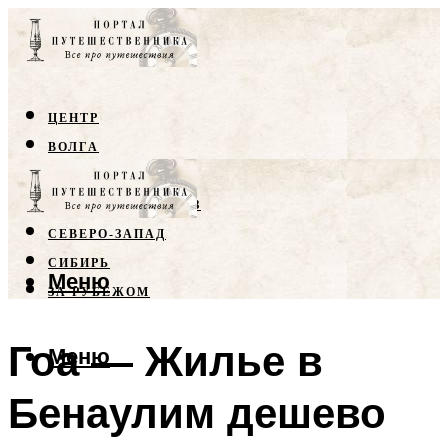
ЦЕНТР
ВОЛГА
КРЫМ
СЕВЕРНЫЙ КАВКАЗ
СЕВЕРО-ЗАПАД
СИБИРЬ
Меню
ЗА РУБЕЖОМ
Гоа — Жилье в
Меню
Бенаулим дешево