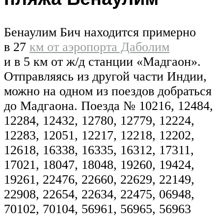
Бенаулим Бич находится примерно
в 27
км от аэропорта Даболим
и в 5 км от ж/д станции «Мадгаон».
Отправляясь из другой части Индии,
можно на одном из поездов добраться
до Мадгаона. Поезда № 10216, 12484,
12284, 12432, 12780, 12779, 12224,
12283, 12051, 12217, 12218, 12202,
12618, 16338, 16335, 16312, 17311,
17021, 18047, 18048, 19260, 19424,
19261, 22476, 22660, 22629, 22149,
22908, 22654, 22634, 22475, 06948,
70102, 70104, 56961, 56965, 56963