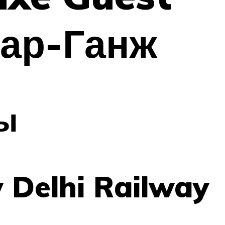
хар-Ганж
лы
 Delhi Railway