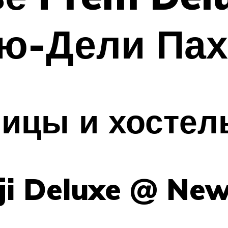
ью-Дели Па
ницы и хосте
ji Deluxe @ New