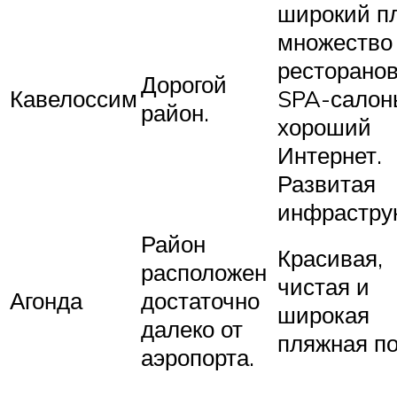
широкий п
множество
ресторанов
Дорогой
Кавелоссим
SPA-салон
район.
хороший
Интернет.
Развитая
инфраструк
Район
Красивая,
расположен
чистая и
Агонда
достаточно
широкая
далеко от
пляжная по
аэропорта.