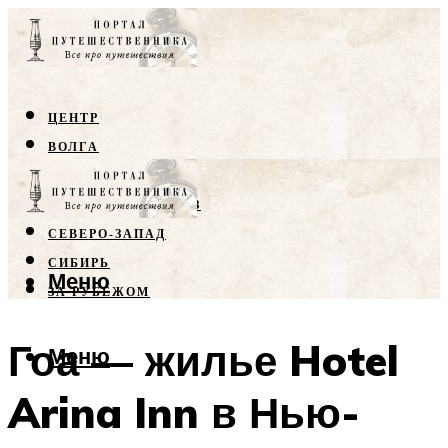
ЦЕНТР
ВОЛГА
КРЫМ
СЕВЕРНЫЙ КАВКАЗ
СЕВЕРО-ЗАПАД
СИБИРЬ
Меню
ЗА РУБЕЖОМ
Гоа — жилье Hotel
Меню
Arina Inn в Нью-