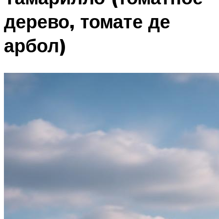
дерево, томате де
арбол)