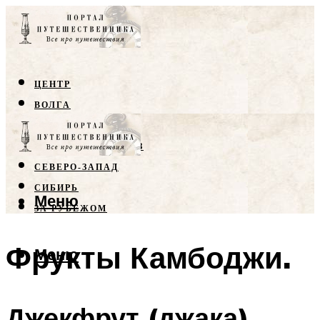
ЦЕНТР
ВОЛГА
КРЫМ
СЕВЕРНЫЙ КАВКАЗ
СЕВЕРО-ЗАПАД
СИБИРЬ
Меню
ЗА РУБЕЖОМ
Фрукты Камбоджи.
Меню
Джекфрут (джака)