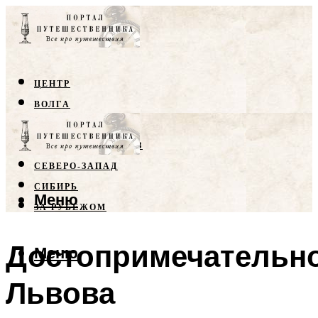
ЦЕНТР
ВОЛГА
КРЫМ
СЕВЕРНЫЙ КАВКАЗ
СЕВЕРО-ЗАПАД
СИБИРЬ
Меню
ЗА РУБЕЖОМ
Достопримечательн
Меню
Львова