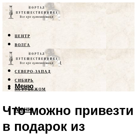
ЦЕНТР
ВОЛГА
КРЫМ
СЕВЕРНЫЙ КАВКАЗ
СЕВЕРО-ЗАПАД
СИБИРЬ
Меню
ЗА РУБЕЖОМ
Что можно привезти
Меню
в подарок из