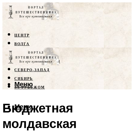
ЦЕНТР
ВОЛГА
КРЫМ
СЕВЕРНЫЙ КАВКАЗ
СЕВЕРО-ЗАПАД
СИБИРЬ
Меню
ЗА РУБЕЖОМ
Бюджетная
Меню
молдавская